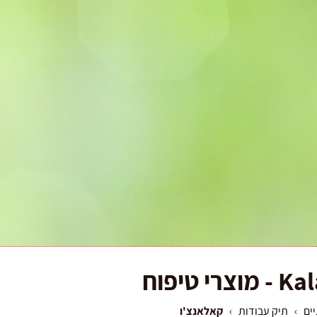
Ka
- מוצרי טיפוח
ים
›
תיק עבודות
›
קאלאנצ'ו