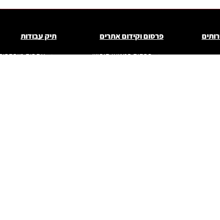
רותים
פרסום וקידום אתרים
תיק עבודות
פרסום במנועי חיפוש
אתרים מובחרים
פרסום ברשתות מדיה
בניית אתרים
תדמיתיים
פרסום ברשתות
חברתיות
בניית אתרי קטלו
ם
רכישת מדיה
בניית אתרי תוכן
ם
ופורטלים
קידום אתרים במנועי
חיפוש
בניית חנות וירט
לאתרים
ניהול עמודים עסקיים
בניית עמודי נח
ומיניסייטים
ניהול קמפיינים
פרסומיים
עיצוב ומיתוג