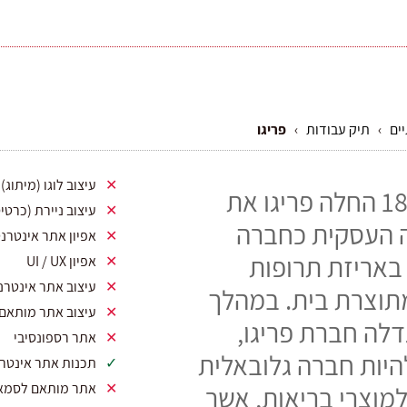
ים
›
תיק עבודות
›
פריגו
עיצוב לוגו (מיתוג)
שנת 1887 החלה פריגו את
עיצוב ניירת (כרטיס
 העסקית כחברה
אפיון אתר אינטרנ
אריזת תרופות
אפיון UI / UX
עיצוב אתר אינטרנ
מתוצרת בית. במהלך
עיצוב אתר מותאם
דלה חברת פריגו,
אתר רספונסיבי
היות חברה גלובאלית
תכנות אתר אינטרנט בט
אתר מותאם לסמאר
למוצרי בריאות, אשר