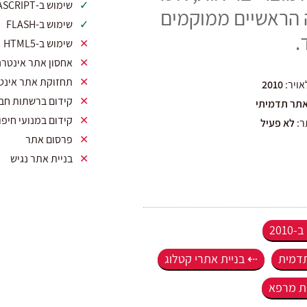
שימוש ב-AJAX / JAVASCRIPT
הראשיים ממוקמים
שימוש ב-FLASH
.
שימוש ב-HTML5
אחסון אתר אינטרנ
תחזוקת אתר אינט
אויר:
2010
קידום ברשתות חב
תר תדמיתי
קידום במנועי חיפו
ר:
לא פעיל
פרסום אתר
בניית אתר נגיש
201
תדמית
בניית אתרי קטלוג
ות מרפא