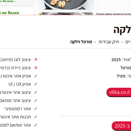
לקה
ים
›
תיק עבודות
›
פורטל וילקה
אויר:
2025
עיצוב לוגו (מיתוג)
ורטל
עיצוב ניירת (כרטיס
ר:
פעיל
אפיון אתר אינטרנ
אפיון UI / UX
vilka.co.il
עיצוב אתר אינטרנ
עיצוב אתר מותאם
אתר רספונסיבי
תכנות אתר אינטרנט בט
אתר מותאם לסמאר
202